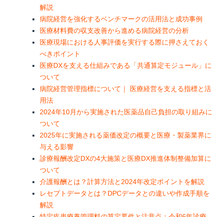
解説
病院経営を強化するベンチマークの活用法と成功事例
医療材料費の収支改善から進める病院経営の分析
医療現場における人事評価を実行する際に押さえておく
べきポイント
医療DXを支える仕組みである「共通算定モジュール」に
ついて
病院経営管理指標について｜ 医療経営を支える指標と活
用法
2024年10月から実施された医薬品自己負担の取り組みに
ついて
2025年に実施される薬価改定の概要と医療・製薬業界に
与える影響
診療報酬改定DXの4大施策と医療DX推進体制整備加算に
ついて
介護報酬とは？計算方法と2024年改定ポイントを解説
レセプトデータとは？DPCデータとの違いや作成手順を
解説
特定疾患療養管理料の算定要件と注意点：令和6年診療