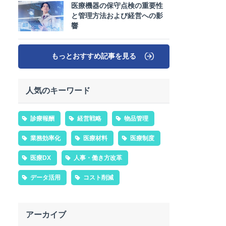
医療機器の保守点検の重要性
と管理方法および経営への影
響
もっとおすすめ記事を見る
人気のキーワード
診療報酬
経営戦略
物品管理
業務効率化
医療材料
医療制度
医療DX
人事・働き方改革
データ活用
コスト削減
アーカイブ