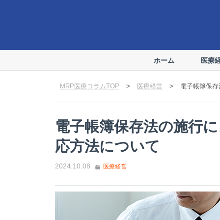
ホーム
医療
MRP医療コラムTOP
>
医療経営
>
電子帳簿保存
電子帳簿保存法の施行に
応方法について
2024.10.08
医療経営