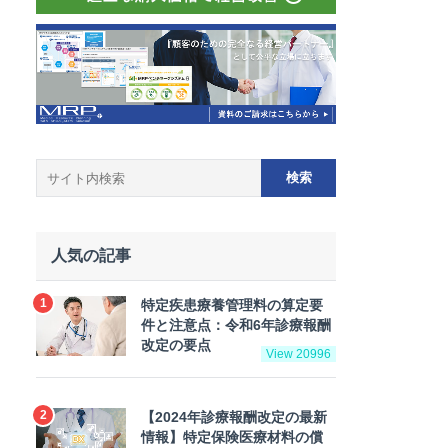
人気の記事
特定疾患療養管理料の算定要
件と注意点：令和6年診療報酬
改定の要点
View 20996
【2024年診療報酬改定の最新
情報】特定保険医療材料の償