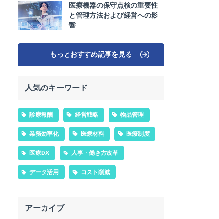
医療機器の保守点検の重要性
と管理方法および経営への影
響
もっとおすすめ記事を見る
人気のキーワード
診療報酬
経営戦略
物品管理
業務効率化
医療材料
医療制度
医療DX
人事・働き方改革
データ活用
コスト削減
アーカイブ